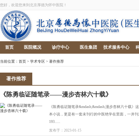
您好，欢迎您来到北京厚德为怀中医院！
首页
医院概况
诊疗中心
医生集团
技术服务中心
当前位置：
首页
>
学术专区
>
著作推荐
著作推荐
《陈勇临证随笔录——漫步杏林六十载》
《陈勇临证随笔录&mdash;&mdash;漫步杏林六十
本小说，更是有一套未刊行的中医绝学在里面，一并刊发&hell
193......
发布于：2023-01-15