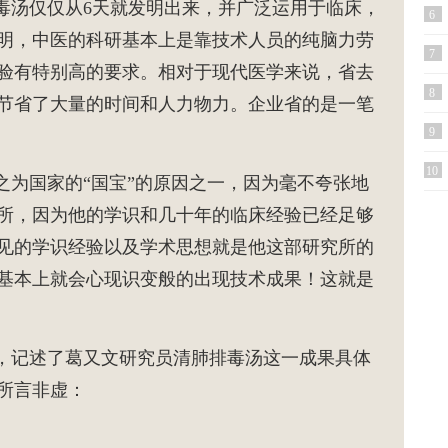
汤仅仅从6天就发明出来，并广泛运用于临床，
工
6
明，中医的科研基本上是靠技术人员的纯脑力劳
修
7
验有特别高的要求。相对于现代医学来说，省去
医
8
节省了大量的时间和人力物力。企业省的是一笔
告
9
10
为国家的“国宝”的原因之一，因为毫不夸张地
所，因为他的学识和几十年的临床经验已经足够
见的学识经验以及学术思想就是他这部研究所的
基本上就会心现识变般的出现技术成果！这就是
，记述了葛又文研究员清肺排毒汤这一成果具体
所言非虚：