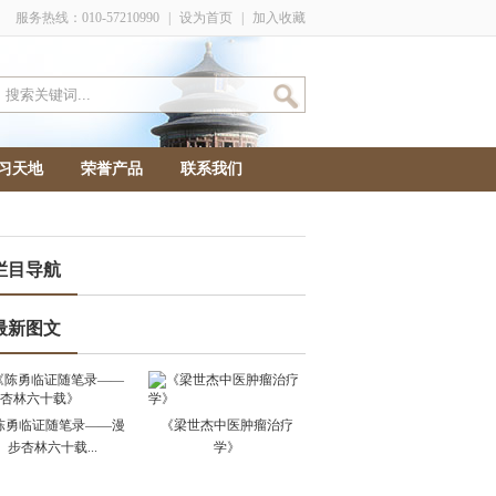
服务热线：010-57210990
|
设为首页
|
加入收藏
习天地
荣誉产品
联系我们
栏目导航
最新图文
陈勇临证随笔录——漫
《梁世杰中医肿瘤治疗
步杏林六十载...
学》