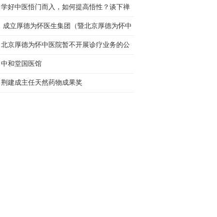
程”启动
学好中医悟门而入，如何提高悟性？谈下禅
的秘密！
成立厚德为怀医生集团（暨北京厚德为怀中
院医生集团）的公告
北京厚德为怀中医院暂不开展诊疗业务的公
中和堂国医馆
荆建成主任天然药物成果奖