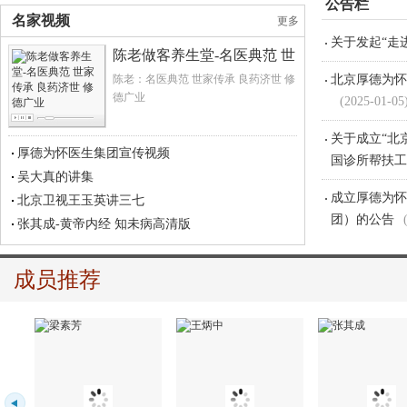
公告栏
组织学习：王国强在2016年中医医院院长论...
组织学习：中国日报专访张伯礼：中医药特色...
梁世杰院长应邀参加“百名中医药名家进...
梁世杰：中医研发的特点是满腹经纶多动脑...
名家视频
更多
关于发起“走
陈老做客养生堂-名医典范 世
北京厚德为怀
家传承 良药济世 修德广业
陈老：名医典范 世家传承 良药济世 修
(2025-01-05
德广业
关于成立“北
国诊所帮扶工
厚德为怀医生集团宣传视频
吴大真的讲集
成立厚德为怀
北京卫视王玉英讲三七
团）的公告
张其成-黄帝内经 知未病高清版
北京厚德为怀
03-10)
成员推荐
非物质文化项