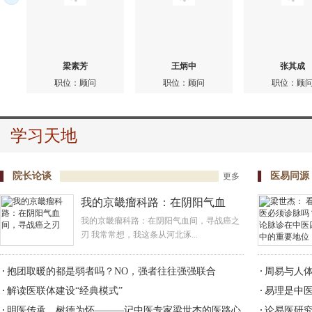
北京厚德为怀
(2025-03-25
关于发起“走
梁素芳
王炳中
张其成
北京厚德为怀
职位：顾问
职位：顾问
职位：顾
(2025-01-05
关于成立“北
学习天地
国诊所帮扶工
成立厚德为怀
院长论谈
医易同源
更多
团）的公告
我的京畿瘤科路：在阴阳气血
北京厚德为怀
间，寻战癌之刃
我的京畿瘤科路：在阴阳气血间，寻战癌之
03-10)
刃 我常常想，我这条从河北涿...
抱团取暖的都是弱者吗？NO，强者往往强强联合
周易与人
解读医联体建设“经典模式”
易理是中
明医传承，树德为怀———记中医专家梁世杰的医路心
论易医研