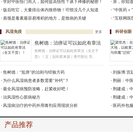
学好中医悟门而入，如何提高悟性？谈下禅修的秘密！
亲，你知道
饭后吃它，大量排出体内致癌物！可惜没几个人知道
“中医药＋
肩颈是毒素最容易堆积的地方，是致病的关键
“互联网医
风湿免疫
科研创新
更多
焦树德：治痹证可以如此有章法
（全文干货）！
焦树德：治痹证可以如此有章法（全文干
货）！文｜冠剑君来源｜青竹医社 导...
焦树德：“尪痹”的治则与经验方药
刘振博:宫
为什么风湿病患者多数需要“补钙”？
荆丽：中
最全风湿病预防攻略，赶紧收好吧！
荆建成：
治风湿性心脏病秘方
荆建成：
风湿病治疗的中药外用膏剂应用现状分析
医药外包
产品推荐