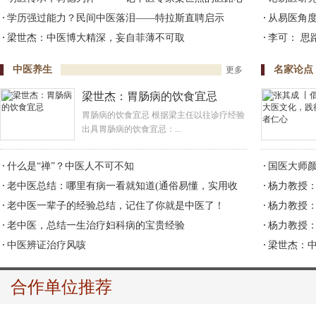
程
学历强过能力？民间中医落泪——特拉斯直聘启示
从易医角
梁世杰：中医博大精深，妄自菲薄不可取
李可： 思
中医养生
名家论点
更多
梁世杰：胃肠病的饮食宜忌
胃肠病的饮食宜忌 根据梁主任以往诊疗经验
出具胃肠病的饮食宜忌：...
什么是“禅”？中医人不可不知
国医大师
老中医总结：哪里有病一看就知道(通俗易懂，实用收
杨力教授
藏)
老中医一辈子的经验总结，记住了你就是中医了！
杨力教授
老中医，总结一生治疗妇科病的宝贵经验
献
杨力教授
中医辨证治疗风咳
梁世杰：
耀”
合作单位推荐