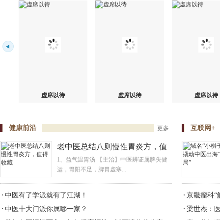
虚席以待
虚席以待
虚席以待
健康前沿
互联网+
更多
老中医总结八则慢性胃炎方，值
得收藏
1、益气温胃汤 【主治】中医辨证属脾失健
运，胃阳不足，脾胃虚寒...
中医有了学派就有了江湖！
京畿瘤科“
中医十大门派你属哪一家？
梁世杰：