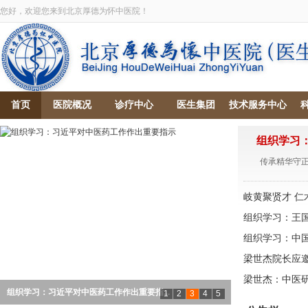
您好，欢迎您来到北京厚德为怀中医院！
首页
医院概况
诊疗中心
医生集团
技术服务中心
组织学习
传承精华守正
岐黄聚贤才 
科医院
组织学习：王国
新诊疗模式促
组织学习：中
式”的探索与启
梁世杰院长应邀
非物质文化项
梁世杰：中医
北京厚德为怀
组织学习：习近平对中医药工作作出重要指...
1
2
3
4
5
(2025-03-25