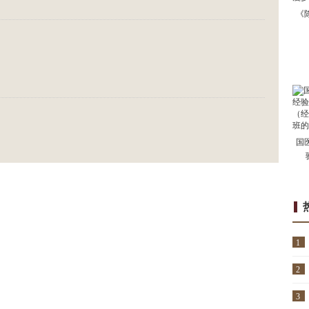
《
国
1
2
3