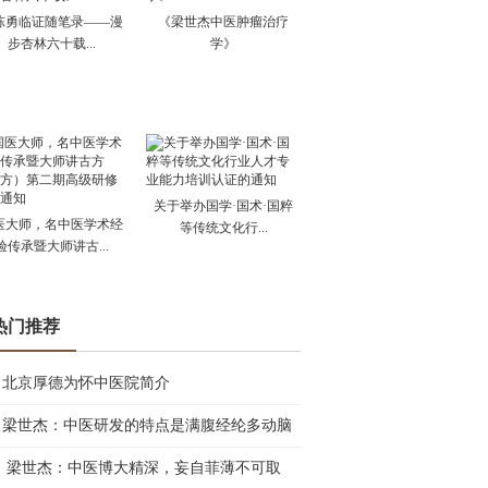
陈勇临证随笔录——漫
《梁世杰中医肿瘤治疗
步杏林六十载...
学》
关于举办国学·国术·国粹
医大师，名中医学术经
等传统文化行...
验传承暨大师讲古...
热门推荐
北京厚德为怀中医院简介
梁世杰：中医研发的特点是满腹经纶多动脑
梁世杰：中医博大精深，妄自菲薄不可取