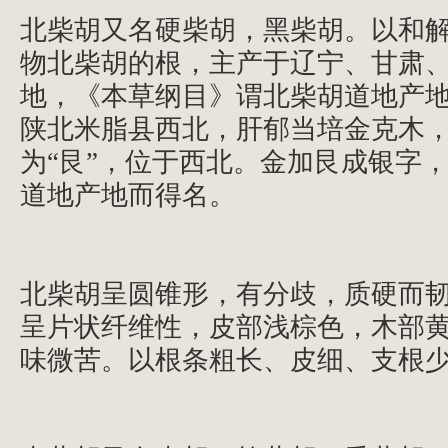
北柴胡又名硬柴胡，黑柴胡。以和
物北柴胡的根，主产于辽宁、甘肃
地，《本草纲目》谓北柴胡道地产
陕北米脂县西北，肝郁当培金克木，
为“艮”，位于西北。金加艮成银字
道地产地而得名。
北柴胡呈圆锥形，有分歧，质硬而
呈片状纤维性，皮部浅棕色，木部
味微苦。以根条粗长、皮细、支根