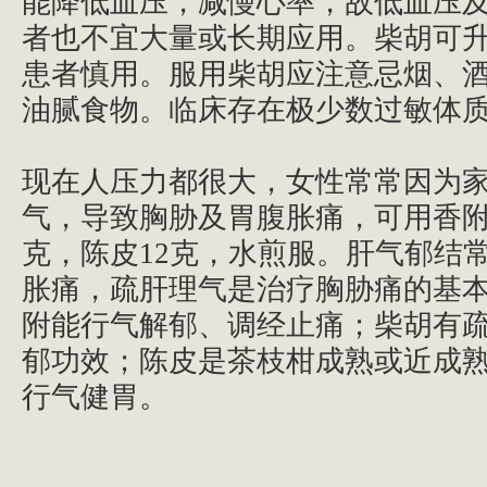
能降低血压，减慢心率，故低血压
者也不宜大量或长期应用。柴胡可
患者慎用。服用柴胡应注意忌烟、
油腻食物。临床存在极少数过敏体
现在人压力都很大，女性常常因为
气，导致胸胁及胃腹胀痛，可用香附1
克，陈皮12克，水煎服。肝气郁结
胀痛，疏肝理气是治疗胸胁痛的基
附能行气解郁、调经止痛；柴胡有
郁功效；陈皮是茶枝柑成熟或近成
行气健胃。