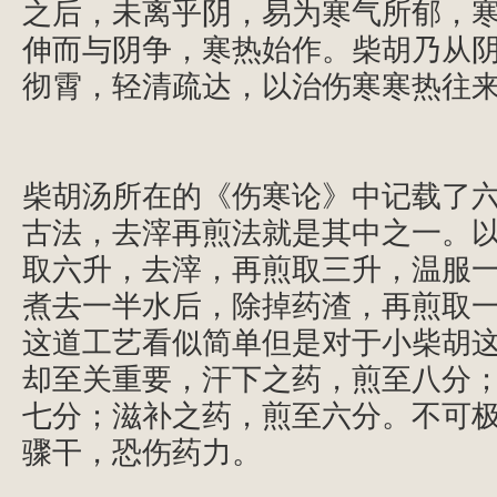
之后，未离乎阴，易为寒气所郁，
伸而与阴争，寒热始作。柴胡乃从
彻霄，轻清疏达，以治伤寒寒热往
柴胡汤所在的《伤寒论》中记载了
古法，去滓再煎法就是其中之一。
取六升，去滓，再煎取三升，温服
煮去一半水后，除掉药渣，再煎取
这道工艺看似简单但是对于小柴胡
却至关重要，汗下之药，煎至八分
七分；滋补之药，煎至六分。不可
骤干，恐伤药力。