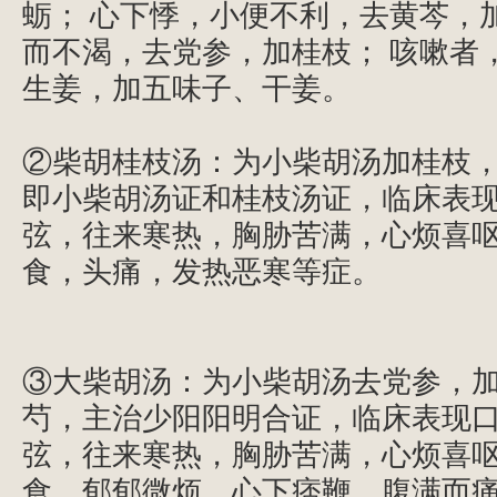
蛎；
心下悸，小便不利，去黄芩，
而不渴，去党参，加桂枝；
咳嗽者
生姜，加五味子、干姜。
②柴胡桂枝汤：为小柴胡汤加桂枝
即小柴胡汤证和桂枝汤证，临床表
弦，往来寒热，胸胁苦满，心烦喜
食，头痛，发热恶寒等症。
③大柴胡汤：为小柴胡汤去党参，
芍，主治少阳阳明合证，临床表现
弦，往来寒热，胸胁苦满，心烦喜
食，郁郁微烦，心下痞鞭，腹满而