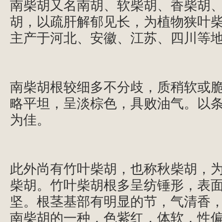
南柴胡又名南胡、软柴胡、香柴胡
胡，以疏肝解郁见长，为植物狭叶
主产于河北、安徽、江苏、四川等
南柴胡根较细多不分歧，质稍软或
略平坦，呈淡棕色，具败油气。以
为佳。
此外尚有竹叶柴胡，也称秋柴胡，
柴胡。竹叶柴胡根多呈纺锤形，表
坚。根茎基部有明显的节，气清香
南柴胡的一种，色紫红，体软，性