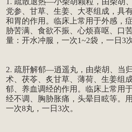
1. 疏散退热—小柴胡颗粒，由柴胡
党参、甘草、生姜、大枣组成，具
和胃的作用。临床上常用于外感，
胁苦满、食欲不振、心烦喜呕、口
量：开水冲服，一次1~2袋，一日3
2. 疏肝解郁—逍遥丸，由柴胡、当
术、茯苓、炙甘草、薄荷、生姜组
郁、养血调经的作用。临床上常用
经不调、胸胁胀痛，头晕目眩等。
一次8丸，一日3次。