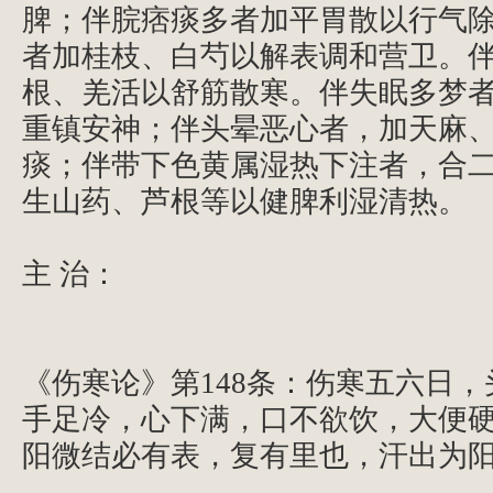
脾；伴脘痞痰多者加平胃散以行气
者加桂枝、白芍以解表调和营卫。
根、羌活以舒筋散寒。伴失眠多梦
重镇安神；伴头晕恶心者，加天麻
痰；伴带下色黄属湿热下注者，合
生山药、芦根等以健脾利湿清热。
主 治：
《伤寒论》第148条：伤寒五六日
手足冷，心下满，口不欲饮，大便
阳微结必有表，复有里也，汗出为