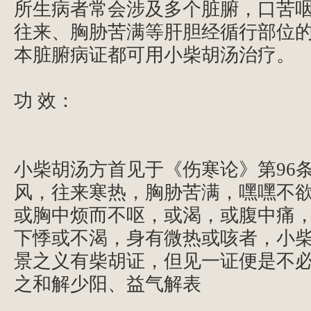
所生病者常会涉及多个脏腑，口苦
往来、胸胁苦满等肝胆经循行部位
本脏腑病证都可用小柴胡汤治疗。
功 效：
小柴胡汤方首见于《伤寒论》第96
风，往来寒热，胸胁苦满，嘿嘿不
或胸中烦而不呕，或渴，或腹中痛
下悸或不渴，身有微热或咳者，小
景之义有柴胡证，但见一证便是不
之和解少阳、益气解表