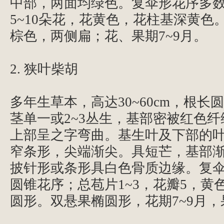
中部，两面均绿色。复伞形花序多
5~10朵花，花黄色，花柱基深黄色
棕色，两侧扁；花、果期7~9月。
2. 狭叶柴胡
多年生草本，高达30~60cm，根长
茎单一或2~3丛生，基部密被红色
上部呈之字弯曲。基生叶及下部的
窄条形，尖端渐尖。具短芒，基部
披针形或条形具白色骨质边缘。复
圆锥花序；总苞片1~3，花瓣5，黄
圆形。双悬果椭圆形，花期7~9月，果