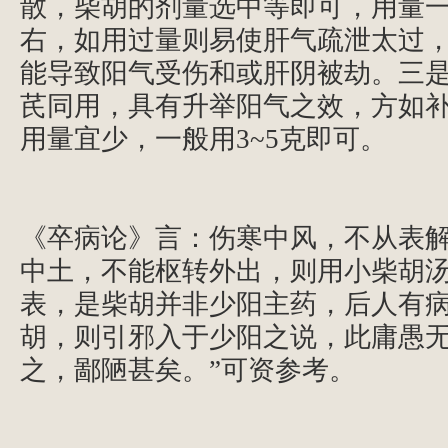
散，柴胡的剂量选中等即可，用量一般
右，如用过量则易使肝气疏泄太过
能导致阳气受伤和或肝阴被劫。三
芪同用，具有升举阳气之效，方如
用量宜少，一般用3~5克即可。
《卒病论》言：伤寒中风，不从表
中土，不能枢转外出，则用小柴胡
表，是柴胡并非少阳主药，后人有
胡，则引邪入于少阳之说，此庸愚
之，鄙陋甚矣。”可资参考。