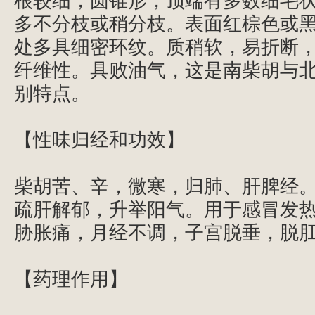
根较细，圆锥形，顶端有多数细毛
多不分枝或稍分枝。表面红棕色或
处多具细密环纹。质稍软，易折断
纤维性。具败油气，这是南柴胡与
别特点。
【性味归经和功效】
柴胡苦、辛，微寒，归肺、肝脾经
疏肝解郁，升举阳气。用于感冒发
胁胀痛，月经不调，子宫脱垂，脱
【药理作用】