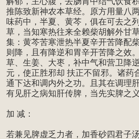
解郁，主心腹，去肠胃中结气饮食
推陈致新神农本草经。原方用量八
味药中，半夏、黄芩，俱在可去之
草，当知寒热往来全赖柴胡解外甘
集：黄芩苦寒泄热半夏辛开苦降配
则降，且有降逆和胃辛开苦降之效
草、生姜、大枣，补中气和营卫降
元，使正胜邪却
扶正不留邪。诸药
通下达和调内外之功。且其在调理
有见肝之病知肝传脾，当先实脾之
加 减：
若兼见脾虚乏力者，加香砂四君子