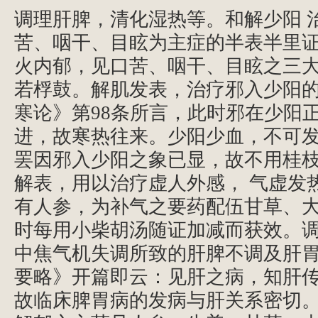
调理肝脾，清化湿热等。和解少阳
苦、咽干、目眩为主症的半表半里
火内郁，见口苦、咽干、目眩之三
若桴鼓。解肌发表，治疗邪入少阳
寒论》第98条所言，此时邪在少阳
进，故寒热往来。少阳少血，不可
罢因邪入少阳之象已显，故不用桂
解表，用以治疗虚人外感，
气虚发
有人参，为补气之要药配伍甘草、
时每用小柴胡汤随证加减而获效。
中焦气机失调所致的肝脾不调及肝
要略》开篇即云：见肝之病，知肝
故临床脾胃病的发病与肝关系密切