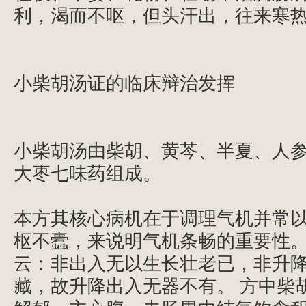
利，渴而不呕，但头汗出，往来寒热
小柴胡汤证的临床辩治发挥
小柴胡汤由柴胡、黄芩、半夏、人
大枣七味药组成。
本方其核心病机在于调理气机并常
枢不蠹，来说明气机条畅的重要性。
云：非出入无以生长壮老已，非升
藏，故升降出入无器不有。
方中柴