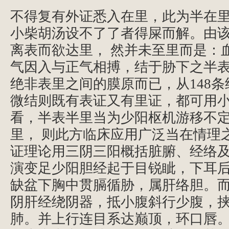
不得复有外证悉入在里，此为半在
小柴胡汤设不了了者得屎而解。由
离表而欲达里，
然并未至里而是：
气因入与正气相搏，结于胁下之半
绝非表里之间的膜原而已，从148
微结则既有表证又有里证，都可用
看，半表半里当为少阳枢机游移不
里，
则此方临床应用广泛当在情理
证理论用三阴三阳概括脏腑、经络
演变足少阳胆经起于目锐眦，下耳
缺盆下胸中贯膈循胁，属肝络胆。
阴肝经绕阴器，抵小腹斜行少腹，
肺。并上行连目系达巅顶，环口唇