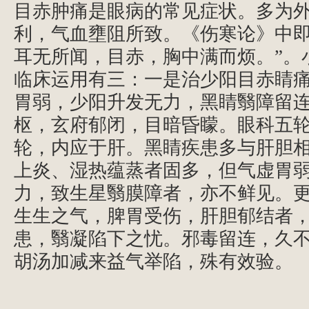
目赤肿痛是眼病的常见症状。多为
利，气血壅阻所致。《伤寒论》中即
耳无所闻，目赤，胸中满而烦。”。
临床运用有三：一是治少阳目赤睛
胃弱，少阳升发无力，黑睛翳障留
枢，玄府郁闭，目暗昏矇。眼科五
轮，内应于肝。黑睛疾患多与肝胆
上炎、湿热蕴蒸者固多，但气虚胃
力，致生星翳膜障者，亦不鲜见。
生生之气，脾胃受伤，肝胆郁结者
患，翳凝陷下之忧。邪毒留连，久
胡汤加减来益气举陷，殊有效验。