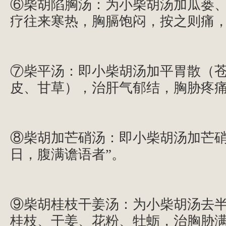
⑥柴胡陷胸汤：为小柴胡汤加瓜蒌
疗往来寒热，胸膈饱闷，按之则痛
⑦柴平汤：即小柴胡汤加平胃散（
皮、甘草），治肝气郁结，胸胁疼
⑧柴胡加芒硝汤：即小柴胡汤加芒硝
日，腹满谵语者”。
⑨柴胡桂枝干姜汤：为小柴胡汤去
桂枝、干姜、花粉、牡蛎，治胸胁