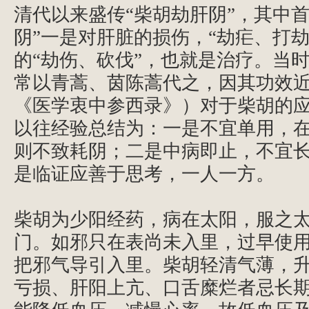
清代以来盛传“柴胡劫肝阴”，其中
阴”一是对肝脏的损伤，“劫疟、打
的“劫伤、砍伐”，也就是治疗。当
常以青蒿、茵陈蒿代之，因其功效
《医学衷中参西录》）对于柴胡的
以往经验总结为：一是不宜单用，
则不致耗阴；二是中病即止，不宜
是临证应善于思考，一人一方。
柴胡为少阳经药，病在太阳，服之
门。如邪只在表尚未入里，过早使
把邪气导引入里。柴胡轻清气薄，
亏损、肝阳上亢、口舌糜烂者忌长