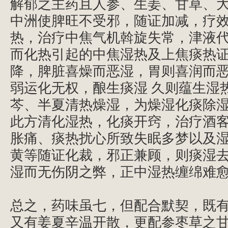
解郁之主药且人参、生姜、甘草、
中洲使脾旺不受邪，随证加减，疗
热，治疗中焦气机斡旋失常，津液
而化热引起的中焦湿热及上焦痰热
降，脾脏喜燥而恶湿，胃则喜润而
弱运化无权，酿生痰湿
久则蕴生湿
芩、半夏清热燥湿，为燥湿化痰除
此方清化湿热，化痰开窍，治疗酒
胀痛、痰热扰心所致失眠多梦以及
黄等随证化裁，邪正兼顾，则痰湿
湿而无伤阴之弊，正中湿热缠绵难
总之，药味虽七，但配合默契，既
又有姜夏辛温开散，更配参枣草之